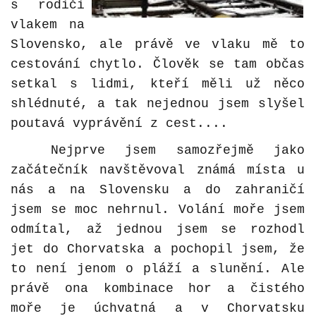
s rodiči
vlakem na
Slovensko, ale právě ve vlaku mě to
cestování chytlo. Člověk se tam občas
setkal s lidmi, kteří měli už něco
shlédnuté, a tak nejednou jsem slyšel
poutavá vyprávění z cest....
Nejprve jsem samozřejmě jako
začátečník navštěvoval známá místa u
nás a na Slovensku a do zahraničí
jsem se moc nehrnul. Volání moře jsem
odmítal, až jednou jsem se rozhodl
jet do Chorvatska a pochopil jsem, že
to není jenom o pláží a slunění. Ale
právě ona kombinace hor a čistého
moře je úchvatná a v Chorvatsku