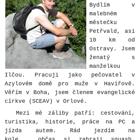
Bydlím v
malebném
městečku
Petřvald, asi
10 km od
Ostravy.
Jsem
ženatý s
manželkou
Ilčou. Pracuji jako pečovatel v
Azylovém domě pro muže v Havířově.
Věřím v Boha, jsem členem evangelické
církve (SCEAV) v Orlové.
Mezi mé záliby patří: cestování,
turistika, historie, práce na PC a
jízda autem. Rád jezdím na
kole, občas si zahraji squash,